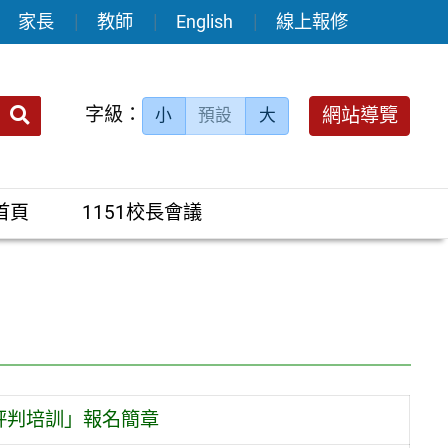
家長
教師
English
線上報修
送出
字級：
網站導覽
小
預設
大
搜
尋：
首頁
1151校長會議
評判培訓」報名簡章