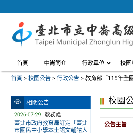
跳
至
主
要
內
容
區
首頁
中崙簡介
行政單位
校園
首頁
>
校園公告
>
行政公告
>
教育部「115年
校園
相關公告
2026-07-29
教務處
臺北市政府教育局訂定「臺北
公告主旨
市國民中小學本土語文輔諮人