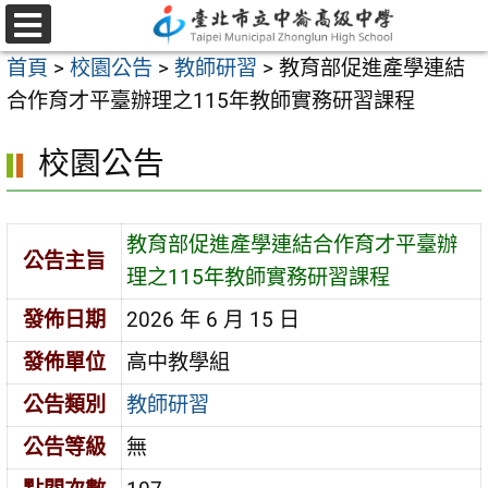
跳
至
選
首頁
>
校園公告
>
教師研習
>
教育部促進產學連結
單
主
合作育才平臺辦理之115年教師實務研習課程
要
內
校園公告
容
區
教育部促進產學連結合作育才平臺辦
公告主旨
理之115年教師實務研習課程
發佈日期
2026 年 6 月 15 日
發佈單位
高中教學組
公告類別
教師研習
公告等級
無