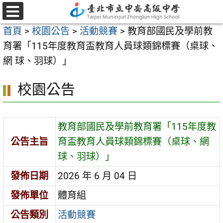
跳
至
選
首頁
>
校園公告
>
活動競賽
>
教育部國民及學前教
單
主
育署「115年度教育盃教育人員球類錦標賽（桌球、
要
網 球、羽球）」
內
容
校園公告
區
教育部國民及學前教育署「115年度教
公告主旨
育盃教育人員球類錦標賽（桌球、網
球、羽球）」
發佈日期
2026 年 6 月 04 日
發佈單位
體育組
公告類別
活動競賽