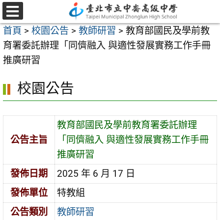
跳
至
選
首頁
>
校園公告
>
教師研習
>
教育部國民及學前教
單
主
育署委託辦理「同儕融入 與適性發展實務工作手冊
要
推廣研習
內
容
校園公告
區
教育部國民及學前教育署委託辦理
公告主旨
「同儕融入 與適性發展實務工作手冊
推廣研習
發佈日期
2025 年 6 月 17 日
發佈單位
特教組
公告類別
教師研習