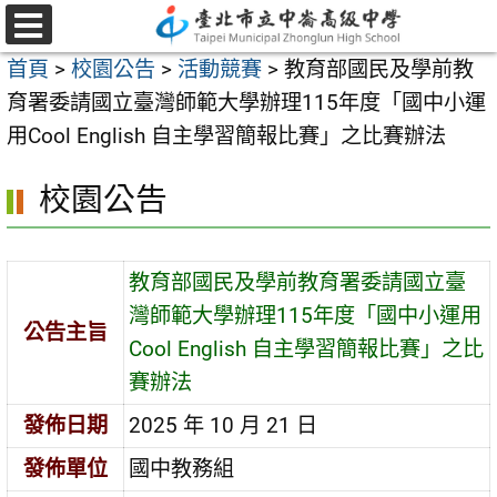
跳
至
選
首頁
>
校園公告
>
活動競賽
>
教育部國民及學前教
單
主
育署委請國立臺灣師範大學辦理115年度「國中小運
要
用Cool English 自主學習簡報比賽」之比賽辦法
內
容
校園公告
區
教育部國民及學前教育署委請國立臺
灣師範大學辦理115年度「國中小運用
公告主旨
Cool English 自主學習簡報比賽」之比
賽辦法
發佈日期
2025 年 10 月 21 日
發佈單位
國中教務組