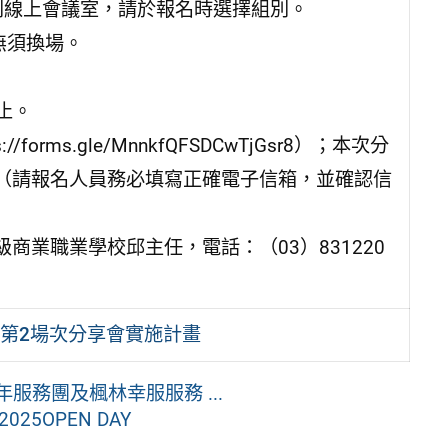
類別線上會議室，請於報名時選擇組別。
無須換場。
止。
rms.gle/MnnkfQFSDCwTjGsr8）；本次分
（請報名人員務必填寫正確電子信箱，並確認信
業職業學校邱主任，電話：（03）831220
動第2場次分享會實施計畫
年服務團及楓林幸服服務 ...
25OPEN DAY