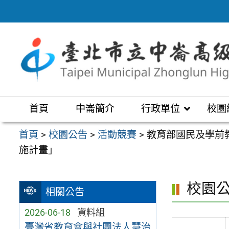
跳
至
主
要
內
容
區
首頁
中崙簡介
行政單位
校園
首頁
>
校園公告
>
活動競賽
>
教育部國民及學前
施計畫」
校園
相關公告
2026-06-18
資料組
臺灣省教育會與社團法人慧治