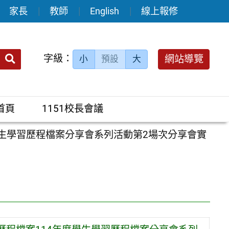
家長
教師
English
線上報修
送出
字級：
網站導覽
小
預設
大
搜
尋：
首頁
1151校長會議
生學習歷程檔案分享會系列活動第2場次分享會實