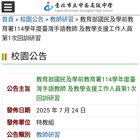
跳
至
選
首頁
>
校園公告
>
教師研習
>
教育部國民及學前教
單
主
育署114學年度臺灣手語教師 及教學支援工作人員
要
第1次回訓研習
內
容
校園公告
區
教育部國民及學前教育署114學年度臺
公告主旨
灣手語教師 及教學支援工作人員第1次
回訓研習
發佈日期
2025 年 7 月 24 日
發佈單位
特教組
公告類別
教師研習