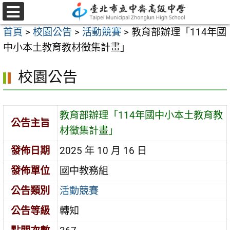
跳
至
選
首頁
>
校園公告
>
活動競賽
>
教育部辦理「114年國
單
主
中小本土教育教材徵集計畫」
要
內
校園公告
容
區
教育部辦理「114年國中小本土教育教
公告主旨
材徵集計畫」
發佈日期
2025 年 10 月 16 日
發佈單位
國中教務組
公告類別
活動競賽
公告等級
轉知