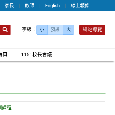
家長
教師
English
線上報修
送出
字級：
網站導覽
小
預設
大
搜
尋：
首頁
1151校長會議
訓課程