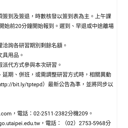
均須簽到及簽退，時數核發以簽到表為主。上午課
開始前20分鐘開始報到。遲到、早退或中途離場
理洽詢各研習期別剩餘名額。
文具用品。
假派代方式參與本次研習。
消、延期、併班，或需調整研習方式時，相關異動
/bit.ly/tptepd）最新公告為準，並將同步以
om，電話：02-2511-2382分機209。
ipei.edu.tw，電話：（02）2753-5968分