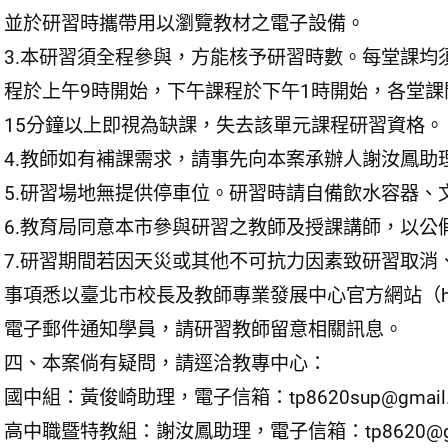
並於研習時攜帶用以瀏覽教材之電子設備。
3.本研習須全程參與，方能核予研習時數。每堂課
程於上午9時開始，下午課程於下午1時開始，各堂課
15分鐘以上即視為缺課，失去該單元課程研習資格。
4.教師如有補課需求，請事先向本案承辦人謝汝鳳助
5.研習場地無提供停車位。研習時請自備飲水容器、
6.教育局同意本市參與研習之教師及授課講師，以公
7.研習期間若因天災或其他不可抗力因素致研習取
事項悉以臺北市校長及教師專業發展中心官方網站（http:/
電子郵件通知學員，請研習教師留意相關訊息。
四、本案倘有疑問，請逕洽教專中心：
國中組：黃俊崎助理，電子信箱：tp8620sup@gmail.c
高中職暨特教組：謝汝鳳助理，電子信箱：tp8620@go.uta