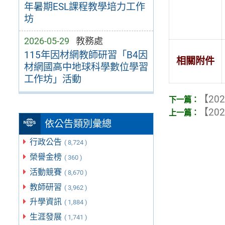
年暑期ESL課程教學培力工作
坊
2026-05-29
教務處
115年因材網教師研習「B4因
相關附件
材網國高中地球科學數位學習
工作坊」活動
【202
【202
依公告類別彙總
行政公告
( 8,724 )
榮譽金榜
( 360 )
活動競賽
( 8,670 )
教師研習
( 3,962 )
升學資訊
( 1,884 )
生涯發展
( 1,741 )