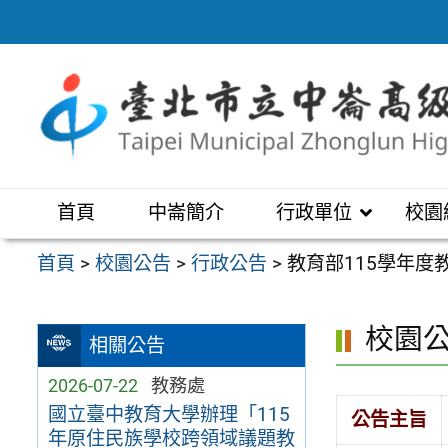
跳
至
主
要
內
容
區
首頁
中崙簡介
行政單位
校園
首頁
>
校園公告
>
行政公告
>
教育部115學年
校園
相關公告
2026-07-22
教務處
國立臺中教育大學辦理「115
公告主旨
年原住民族學校跨領域議題教