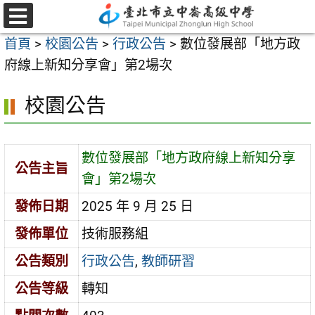
跳
至
選
首頁
>
校園公告
>
行政公告
>
數位發展部「地方政
單
主
府線上新知分享會」第2場次
要
內
校園公告
容
區
數位發展部「地方政府線上新知分享
公告主旨
會」第2場次
發佈日期
2025 年 9 月 25 日
發佈單位
技術服務組
公告類別
行政公告
,
教師研習
公告等級
轉知