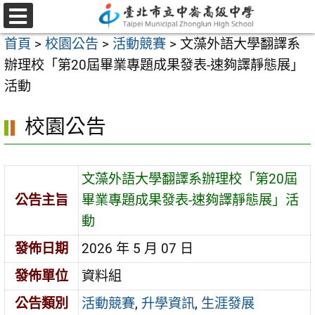
跳
至
選
首頁
>
校園公告
>
活動競賽
>
文藻外語大學翻譯系
單
主
辦理校「第20屆畢業專題成果發表-速夠譯靜態展」
要
活動
內
容
校園公告
區
文藻外語大學翻譯系辦理校「第20屆
公告主旨
畢業專題成果發表-速夠譯靜態展」活
動
發佈日期
2026 年 5 月 07 日
發佈單位
資料組
公告類別
活動競賽
,
升學資訊
,
生涯發展