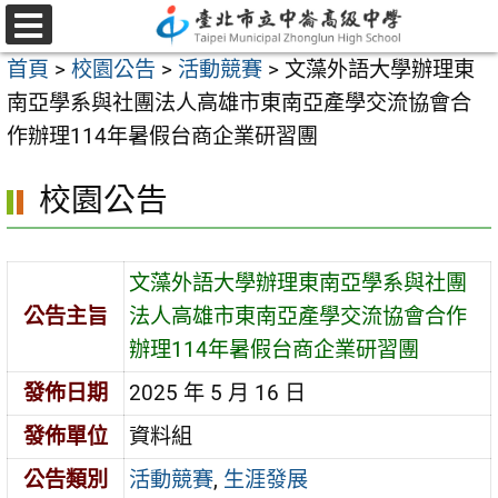
跳
至
選
首頁
>
校園公告
>
活動競賽
>
文藻外語大學辦理東
單
主
南亞學系與社團法人高雄市東南亞產學交流協會合
要
作辦理114年暑假台商企業研習團
內
容
校園公告
區
文藻外語大學辦理東南亞學系與社團
公告主旨
法人高雄市東南亞產學交流協會合作
辦理114年暑假台商企業研習團
發佈日期
2025 年 5 月 16 日
發佈單位
資料組
公告類別
活動競賽
,
生涯發展