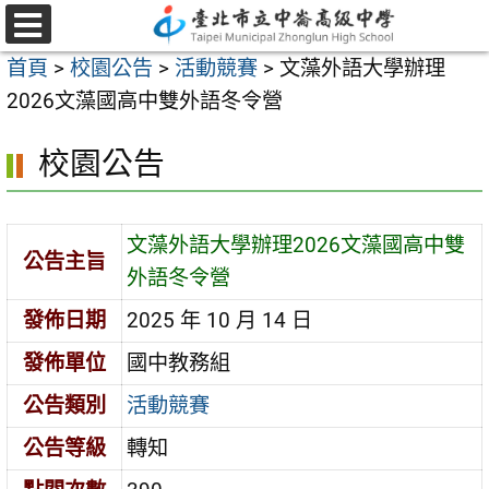
跳
至
選
首頁
>
校園公告
>
活動競賽
>
文藻外語大學辦理
單
主
2026文藻國高中雙外語冬令營
要
內
校園公告
容
區
文藻外語大學辦理2026文藻國高中雙
公告主旨
外語冬令營
發佈日期
2025 年 10 月 14 日
發佈單位
國中教務組
公告類別
活動競賽
公告等級
轉知