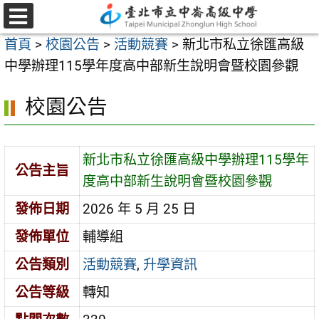
跳
至
選
首頁
>
校園公告
>
活動競賽
>
新北市私立徐匯高級
單
主
中學辦理115學年度高中部新生說明會暨校園參觀
要
內
校園公告
容
區
新北市私立徐匯高級中學辦理115學年
公告主旨
度高中部新生說明會暨校園參觀
發佈日期
2026 年 5 月 25 日
發佈單位
輔導組
公告類別
活動競賽
,
升學資訊
公告等級
轉知