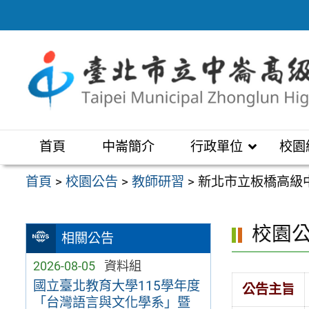
跳
至
主
要
內
容
區
首頁
中崙簡介
行政單位
校園
首頁
>
校園公告
>
教師研習
>
新北市立板橋高級
校園
相關公告
2026-08-05
資料組
國立臺北教育大學115學年度
公告主旨
「台灣語言與文化學系」暨