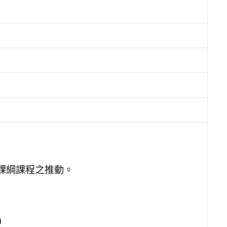
課綱課程之推動。
0