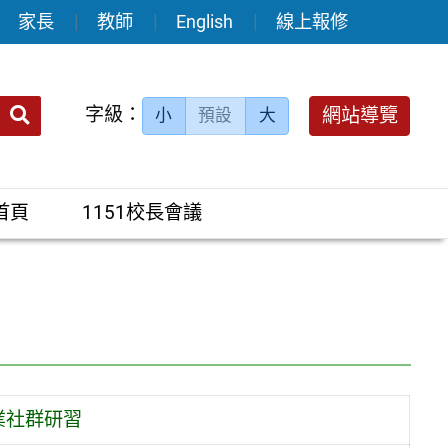
家長
教師
English
線上報修
送出
字級：
網站導覽
小
預設
大
搜
尋：
首頁
1151校長會議
業社群研習