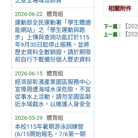
之安全場域及師資
相關附件
2026-06-22
體育組
運動部全民運動署「學生體適
【202
能網站」之「學生運動與跑
【202
步」上傳與查詢功能訂於115
年9月30日起停止服務，並將
歷史資料全數銷毀，請於期限
前自行下載備份個人歷史資料
2026-06-15
體育組
經濟部彰濱產業園區服務中心
宣導周遭海域水深危險，不宜
從事水上活動，請勿至園區鄰
近水域戲水，以維護人身安全
2026-05-29
體育組
本校115年暑期游泳訓練營
(6/15開始報名，7/6第一期