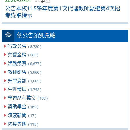
2026-07-24
人事室
公告本校115學年度第1次代理教師甄選第4次招
考錄取榜示
依公告類別彙總
行政公告
( 8,730 )
榮譽金榜
( 360 )
活動競賽
( 8,677 )
教師研習
( 3,966 )
升學資訊
( 1,885 )
生涯發展
( 1,742 )
學習歷程檔案
( 108 )
獎助學金
( 169 )
流感新聞
( 17 )
防疫專區
( 118 )