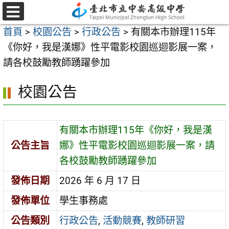
跳
至
選
首頁
>
校園公告
>
行政公告
>
有關本市辦理115年
單
主
《你好，我是漢娜》性平電影校園巡迴影展一案，
要
請各校鼓勵教師踴躍參加
內
容
校園公告
區
有關本市辦理115年《你好，我是漢
公告主旨
娜》性平電影校園巡迴影展一案，請
各校鼓勵教師踴躍參加
發佈日期
2026 年 6 月 17 日
發佈單位
學生事務處
公告類別
行政公告
,
活動競賽
,
教師研習