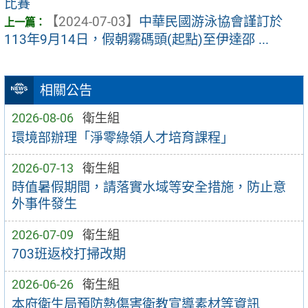
比賽
【2024-07-03】
中華民國游泳協會謹訂於
113年9月14日，假朝霧碼頭(起點)至伊達邵 ...
相關公告
2026-08-06
衛生組
環境部辦理「淨零綠領人才培育課程」
2026-07-13
衛生組
時值暑假期間，請落實水域等安全措施，防止意
外事件發生
2026-07-09
衛生組
703班返校打掃改期
2026-06-26
衛生組
本府衛生局預防熱傷害衛教宣導素材等資訊