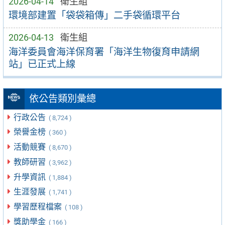
2026-04-14
衛生組
環境部建置「袋袋箱傳」二手袋循環平台
2026-04-13
衛生組
海洋委員會海洋保育署「海洋生物復育申請網
站」已正式上線
依公告類別彙總
行政公告
( 8,724 )
榮譽金榜
( 360 )
活動競賽
( 8,670 )
教師研習
( 3,962 )
升學資訊
( 1,884 )
生涯發展
( 1,741 )
學習歷程檔案
( 108 )
獎助學金
( 166 )