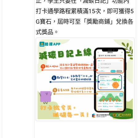
止，學生只要在「減碳日記」功能內
打卡通學路程累積滿15次，即可獲得5
G寶石，屆時可至「獎勵商鋪」兌換各
式獎品。