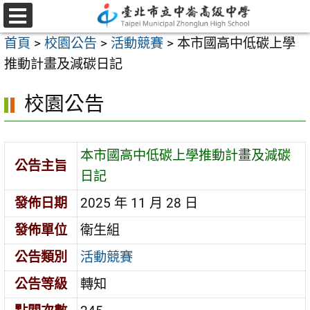
跳
至
選
首頁
>
校園公告
>
活動競賽
>
本市國高中低碳上學
單
主
推動計畫及減碳日記
要
內
校園公告
容
區
本市國高中低碳上學推動計畫及減碳
公告主旨
日記
發佈日期
2025 年 11 月 28 日
發佈單位
衛生組
公告類別
活動競賽
公告等級
轉知