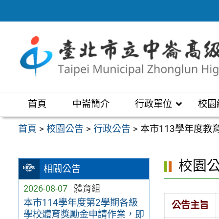
跳
至
主
要
內
容
區
首頁
中崙簡介
行政單位
校園
首頁
>
校園公告
>
行政公告
>
本市113學年度
校園
相關公告
2026-08-07
體育組
本市114學年度第2學期各級
公告主旨
學校體育獎勵金申請作業，即