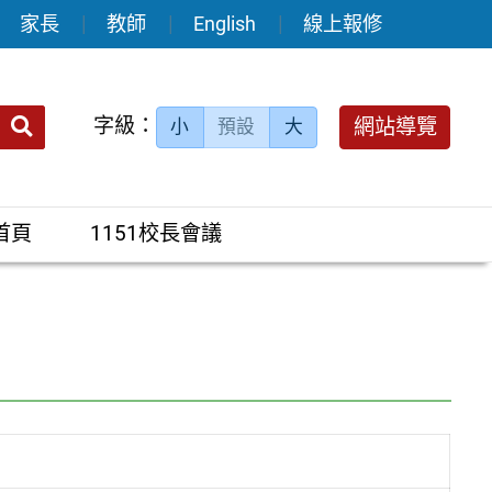
家長
教師
English
線上報修
送出
字級：
網站導覽
小
預設
大
搜
尋：
首頁
1151校長會議