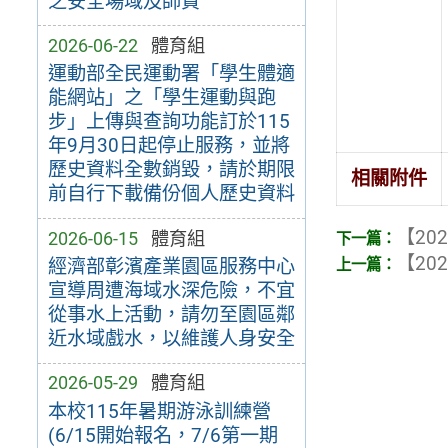
之安全場域及師資
2026-06-22
體育組
運動部全民運動署「學生體適
能網站」之「學生運動與跑
步」上傳與查詢功能訂於115
年9月30日起停止服務，並將
歷史資料全數銷毀，請於期限
相關附件
前自行下載備份個人歷史資料
【202
2026-06-15
體育組
【202
經濟部彰濱產業園區服務中心
宣導周遭海域水深危險，不宜
從事水上活動，請勿至園區鄰
近水域戲水，以維護人身安全
2026-05-29
體育組
本校115年暑期游泳訓練營
(6/15開始報名，7/6第一期