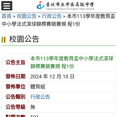
跳
至
選
首頁
>
校園公告
>
行政公告
>
本市113學年度教育盃
單
主
中小學法式滾球錦標賽競賽規 程1份
要
內
校園公告
容
區
本市113學年度教育盃中小學法式滾球
公告主旨
錦標賽競賽規 程1份
發佈日期
2024 年 12 月 10 日
發佈單位
體育組
公告類別
行政公告
公告等級
無