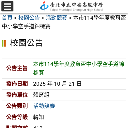
跳
至
選
首頁
>
校園公告
>
活動競賽
>
本市114學年度教育盃
單
主
中小學空手道錦標賽
要
內
校園公告
容
區
本市114學年度教育盃中小學空手道錦
公告主旨
標賽
發佈日期
2025 年 10 月 21 日
發佈單位
體育組
公告類別
活動競賽
公告等級
轉知