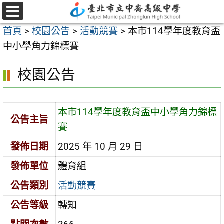
跳
至
選
首頁
>
校園公告
>
活動競賽
>
本市114學年度教育盃
單
主
中小學角力錦標賽
要
內
校園公告
容
區
本市114學年度教育盃中小學角力錦標
公告主旨
賽
發佈日期
2025 年 10 月 29 日
發佈單位
體育組
公告類別
活動競賽
公告等級
轉知