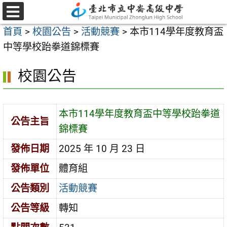
跳
至
選
首頁
>
校園公告
>
活動競賽
>
本市114學年度教育盃
單
主
中等學校跆拳道錦標賽
要
內
校園公告
容
區
本市114學年度教育盃中等學校跆拳道
公告主旨
錦標賽
發佈日期
2025 年 10 月 23 日
發佈單位
體育組
公告類別
活動競賽
公告等級
轉知