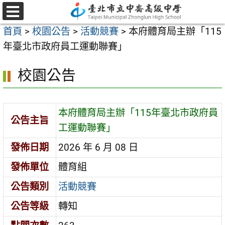
跳
至
選
首頁
>
校園公告
>
活動競賽
>
本府體育局主辦「115
單
主
年臺北市政府員工運動聯賽」
要
內
校園公告
容
區
本府體育局主辦「115年臺北市政府員
公告主旨
工運動聯賽」
發佈日期
2026 年 6 月 08 日
發佈單位
體育組
公告類別
活動競賽
公告等級
轉知