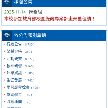
相關公告
2025-11-14
庶務組
本校參加教育部校園綠籬專案計畫榮獲佳績！
依公告類別彙總
行政公告
( 8,730 )
榮譽金榜
( 360 )
活動競賽
( 8,677 )
教師研習
( 3,966 )
升學資訊
( 1,885 )
生涯發展
( 1,742 )
學習歷程檔案
( 108 )
獎助學金
( 169 )
流感新聞
( 17 )