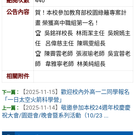
點閱次數
440
公告內容
賀！
本校參加教育部校園綠籬專案計
畫
榮獲高中職組第一名！
🏆 吳銘祥校長 林雨潔主任 吳婉嫣主
任 呂偉慈主任 陳珮雯組長
🏆 陳霽雲老師 張淑瑜老師 吳宜蓉老
師 韋雅寧老師 林美純組長
相關附件
【2025-11-15】
歡迎校內外高一二同學報名
「一日太空火箭科學營」
【2025-11-14】
敬邀參加本校24週年校慶慶
祝大會/園遊會/晚會暨系列活動（10/23 ...