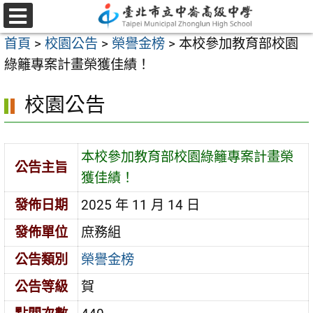
跳
至
選
首頁
>
校園公告
>
榮譽金榜
>
本校參加教育部校園
單
主
綠籬專案計畫榮獲佳績！
要
內
校園公告
容
區
本校參加教育部校園綠籬專案計畫榮
公告主旨
獲佳績！
發佈日期
2025 年 11 月 14 日
發佈單位
庶務組
公告類別
榮譽金榜
公告等級
賀