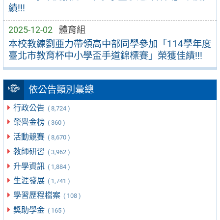
績!!!
2025-12-02
體育組
本校教練劉亜力帶領高中部同學參加「114學年度
臺北市教育杯中⼩學盃⼿道錦標賽」榮獲佳績!!!
依公告類別彙總
行政公告
( 8,724 )
榮譽金榜
( 360 )
活動競賽
( 8,670 )
教師研習
( 3,962 )
升學資訊
( 1,884 )
生涯發展
( 1,741 )
學習歷程檔案
( 108 )
獎助學金
( 165 )