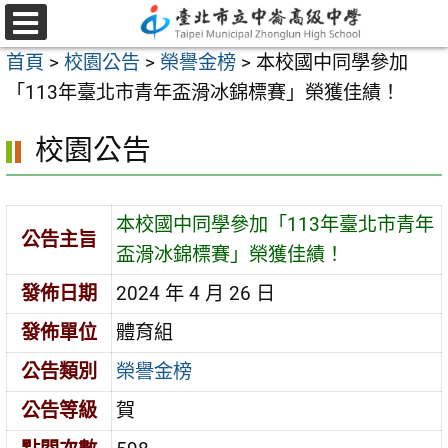
跳
至
選
首頁
>
校園公告
>
榮譽金榜
>
本校國中同學參加
單
主
「113年臺北市青年盃滑冰錦標賽」榮獲佳績！
要
內
校園公告
容
區
本校國中同學參加「113年臺北市青年
公告主旨
盃滑冰錦標賽」榮獲佳績！
發佈日期
2024 年 4 月 26 日
發佈單位
體育組
公告類別
榮譽金榜
公告等級
賀