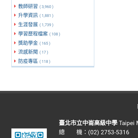
教師研習
( 3,960 )
升學資訊
( 1,881 )
生涯發展
( 1,739 )
學習歷程檔案
( 108 )
獎助學金
( 165 )
流感新聞
( 17 )
防疫專區
( 118 )
臺北市立中崙高級中學
Taipei 
總 機：(02) 2753-5316