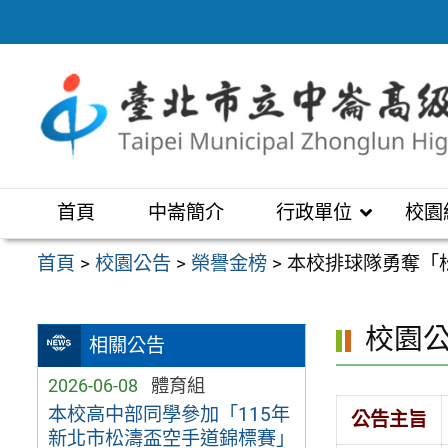
跳
至
主
要
內
容
區
首頁
中崙簡介
行政單位
校園
首頁
>
校園公告
>
榮譽金榜
>
本校排球隊勇奪「
校園
相關公告
2026-06-08
體育組
本校高中部同學參加「115年
公告主旨
新北市松濤盃空⼿道錦標賽」