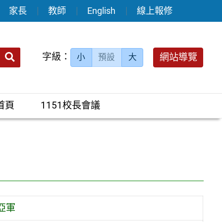
家長
教師
English
線上報修
送出
字級：
網站導覽
小
預設
大
搜
尋：
首頁
1151校長會議
亞軍