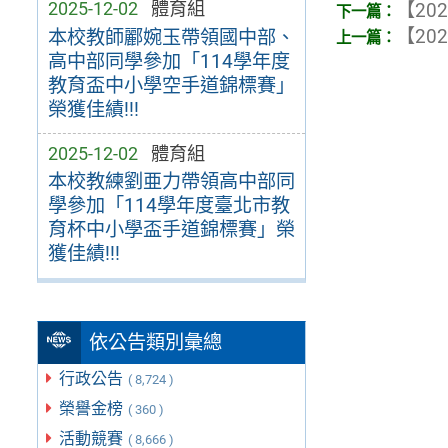
2025-12-02
體育組
【202
【202
本校教師酈婉玉帶領國中部、
高中部同學參加「114學年度
教育盃中小學空手道錦標賽」
榮獲佳績!!!
2025-12-02
體育組
本校教練劉亜力帶領高中部同
學參加「114學年度臺北市教
育杯中⼩學盃⼿道錦標賽」榮
獲佳績!!!
依公告類別彙總
行政公告
( 8,724 )
榮譽金榜
( 360 )
活動競賽
( 8,666 )