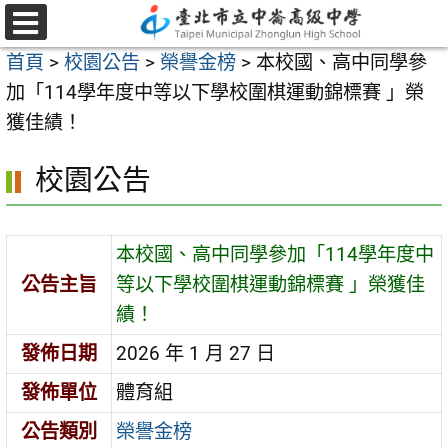
跳
至
選
首頁
>
校園公告
>
榮譽金榜
>
本校國、高中同學參
單
主
加「114學年度中等以下學校圍棋運動錦標賽 」榮
要
獲佳績！
內
容
校園公告
區
本校國、高中同學參加「114學年度中
公告主旨
等以下學校圍棋運動錦標賽 」榮獲佳
績！
發佈日期
2026 年 1 月 27 日
發佈單位
體育組
公告類別
榮譽金榜