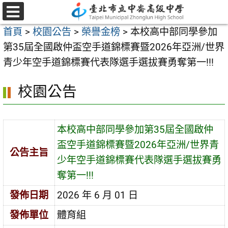
跳
至
選
首頁
>
校園公告
>
榮譽金榜
>
本校高中部同學參加
單
主
第35屆全國啟仲盃空⼿道錦標賽暨2026年亞洲/世界
要
青少年空⼿道錦標賽代表隊選⼿選拔賽勇奪第一!!!
內
容
校園公告
區
本校高中部同學參加第35屆全國啟仲
盃空⼿道錦標賽暨2026年亞洲/世界青
公告主旨
少年空⼿道錦標賽代表隊選⼿選拔賽勇
奪第一!!!
發佈日期
2026 年 6 月 01 日
發佈單位
體育組