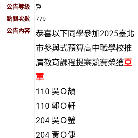
公告等級
賀
點閱次數
779
公告內容
恭喜以下同學參加2025臺北
市參與式預算高中職學校推
廣教育課程提案競賽榮獲
亞
軍
110 吳Ｏ頡
110 郭Ｏ軒
204 吳Ｏ螢
204 黃Ｏ倢