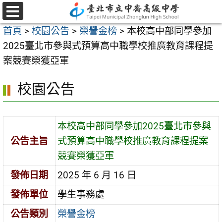
跳
至
選
首頁
>
校園公告
>
榮譽金榜
>
本校高中部同學參加
單
主
2025臺北市參與式預算高中職學校推廣教育課程提
要
案競賽榮獲亞軍
內
容
校園公告
區
本校高中部同學參加2025臺北市參與
公告主旨
式預算高中職學校推廣教育課程提案
競賽榮獲亞軍
發佈日期
2025 年 6 月 16 日
發佈單位
學生事務處
公告類別
榮譽金榜