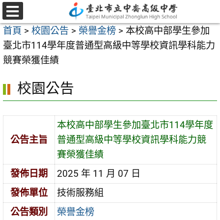
跳
至
選
首頁
>
校園公告
>
榮譽金榜
>
本校高中部學生參加
單
主
臺北市114學年度普通型高級中等學校資訊學科能力
要
競賽榮獲佳績
內
容
校園公告
區
本校高中部學生參加臺北市114學年度
公告主旨
普通型高級中等學校資訊學科能力競
賽榮獲佳績
發佈日期
2025 年 11 月 07 日
發佈單位
技術服務組
公告類別
榮譽金榜