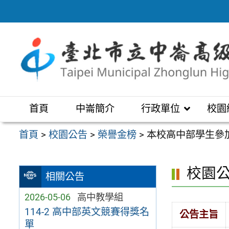
跳
至
主
要
內
容
區
首頁
中崙簡介
行政單位
校園
首頁
>
校園公告
>
榮譽金榜
>
本校高中部學生參加1
校園
相關公告
2026-05-06
高中教學組
114-2 高中部英文競賽得獎名
公告主旨
單