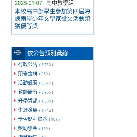
2025-01-07
高中教學組
本校高中部學生參加第四屆海
峽兩岸少年文學家徵文活動榮
獲優等獎
依公告類別彙總
行政公告
( 8,730 )
榮譽金榜
( 360 )
活動競賽
( 8,677 )
教師研習
( 3,966 )
升學資訊
( 1,885 )
生涯發展
( 1,742 )
學習歷程檔案
( 108 )
獎助學金
( 169 )