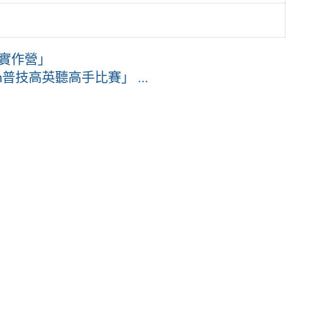
實作營」
sh普技高英聽高手比賽」 ...