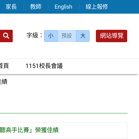
家長
教師
English
線上報修
送出
字級：
網站導覽
小
預設
大
搜
尋：
首頁
1151校長會議
佳績
技高英聽高手比賽」榮獲佳績