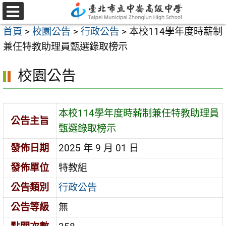
跳
至
選
首頁
>
校園公告
>
行政公告
>
本校114學年度時薪制
單
主
兼任特教助理員甄選錄取榜示
要
內
校園公告
容
區
本校114學年度時薪制兼任特教助理員
公告主旨
甄選錄取榜示
發佈日期
2025 年 9 月 01 日
發佈單位
特教組
公告類別
行政公告
公告等級
無