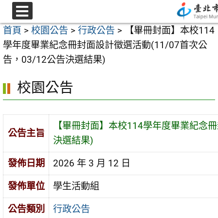
跳
至
選
首頁
>
校園公告
>
行政公告
>
【畢冊封面】本校114
單
主
學年度畢業紀念冊封面設計徵選活動(11/07首次公
要
告，03/12公告決選結果)
內
容
校園公告
區
【畢冊封面】本校114學年度畢業紀念冊封
公告主旨
決選結果)
發佈日期
2026 年 3 月 12 日
發佈單位
學生活動組
公告類別
行政公告