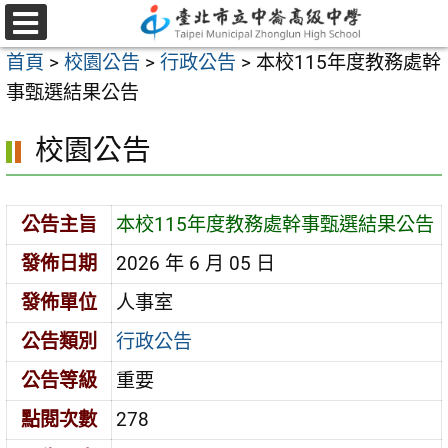
跳
至
選
首頁
>
校園公告
>
行政公告
>
本校115年度教務處幹
單
主
事甄選結果公告
要
內
校園公告
容
區
公告主旨
本校115年度教務處幹事甄選結果公告
發佈日期
2026 年 6 月 05 日
發佈單位
人事室
公告類別
行政公告
公告等級
重要
點閱次數
278