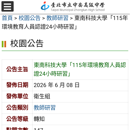
跳
至
選
首頁
>
校園公告
>
教師研習
>
東南科技大學「115年
單
主
環境教育人員認證24小時研習」
要
內
校園公告
容
區
東南科技大學「115年環境教育人員認
公告主旨
證24小時研習」
發佈日期
2026 年 6 月 08 日
發佈單位
衛生組
公告類別
教師研習
公告等級
轉知