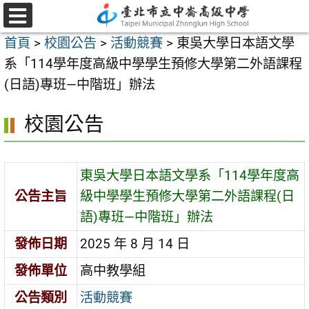
跳
至
選
首頁
>
校園公告
>
活動競賽
>
東吳大學日本語文學
單
主
系「114學年度高級中學學生預修大學第二外語課程
要
(日語)專班—中階班」辦法
內
容
校園公告
區
東吳大學日本語文學系「114學年度高
公告主旨
級中學學生預修大學第二外語課程(日
語)專班—中階班」辦法
發佈日期
2025 年 8 月 14 日
發佈單位
高中教學組
公告類別
活動競賽