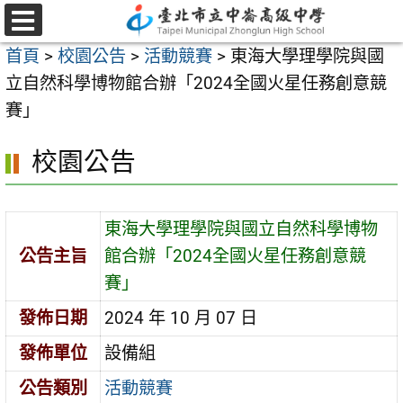
跳
至
選
首頁
>
校園公告
>
活動競賽
>
東海大學理學院與國
單
主
立自然科學博物館合辦「2024全國火星任務創意競
要
賽」
內
容
校園公告
區
東海大學理學院與國立自然科學博物
公告主旨
館合辦「2024全國火星任務創意競
賽」
發佈日期
2024 年 10 月 07 日
發佈單位
設備組
公告類別
活動競賽