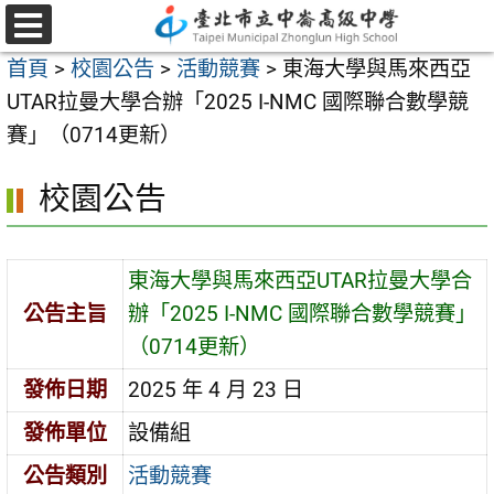
跳
至
選
首頁
>
校園公告
>
活動競賽
>
東海大學與馬來西亞
單
主
UTAR拉曼大學合辦「2025 I-NMC 國際聯合數學競
要
賽」（0714更新）
內
容
校園公告
區
東海大學與馬來西亞UTAR拉曼大學合
公告主旨
辦「2025 I-NMC 國際聯合數學競賽」
（0714更新）
發佈日期
2025 年 4 月 23 日
發佈單位
設備組
公告類別
活動競賽