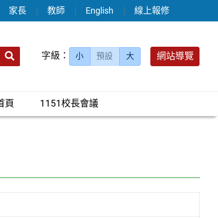
家長
教師
English
線上報修
送出
字級：
網站導覽
小
預設
大
搜
尋：
首頁
1151校長會議