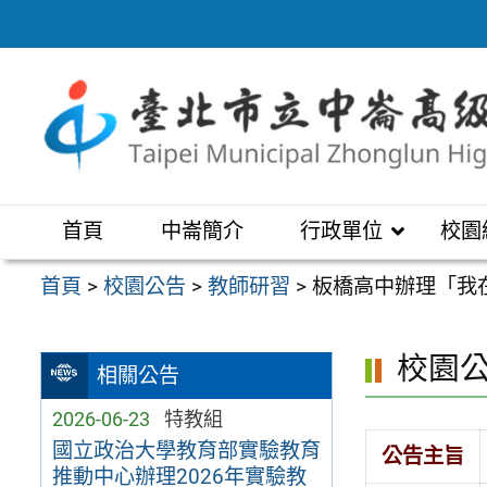
跳
至
主
要
內
容
區
首頁
中崙簡介
行政單位
校園
首頁
>
校園公告
>
教師研習
>
板橋高中辦理「我
校園
相關公告
2026-06-23
特教組
國立政治大學教育部實驗教育
公告主旨
推動中心辦理2026年實驗教