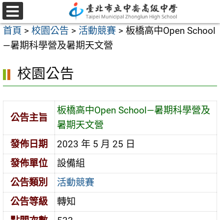
跳
至
選
首頁
>
校園公告
>
活動競賽
>
板橋高中Open School
單
主
—暑期科學營及暑期天文營
要
內
校園公告
容
區
板橋高中Open School—暑期科學營及
公告主旨
暑期天文營
發佈日期
2023 年 5 月 25 日
發佈單位
設備組
公告類別
活動競賽
公告等級
轉知