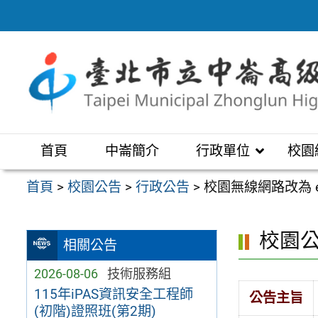
跳
至
主
要
內
容
區
首頁
中崙簡介
行政單位
校園
首頁
>
校園公告
>
行政公告
>
校園無線網路改為 
校園
相關公告
2026-08-06
技術服務組
115年iPAS資訊安全工程師
公告主旨
(初階)證照班(第2期)