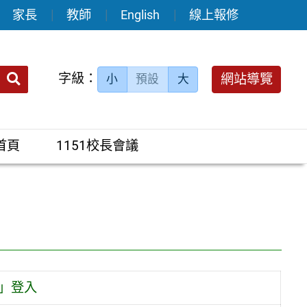
家長
教師
English
線上報修
送出
字級：
網站導覽
小
預設
大
搜
尋：
首頁
1151校長會議
密」登入