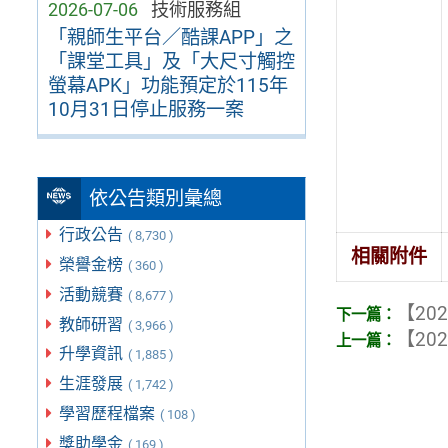
2026-07-06
技術服務組
「親師生平台／酷課APP」之
「課堂工具」及「大尺寸觸控
螢幕APK」功能預定於115年
10月31日停止服務一案
依公告類別彙總
行政公告
( 8,730 )
相關附件
榮譽金榜
( 360 )
活動競賽
( 8,677 )
【202
教師研習
( 3,966 )
【202
升學資訊
( 1,885 )
生涯發展
( 1,742 )
學習歷程檔案
( 108 )
獎助學金
( 169 )