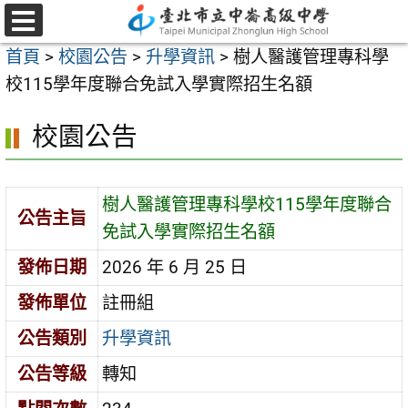
跳
至
選
首頁
>
校園公告
>
升學資訊
>
樹人醫護管理專科學
單
主
校115學年度聯合免試入學實際招生名額
要
內
校園公告
容
區
樹人醫護管理專科學校115學年度聯合
公告主旨
免試入學實際招生名額
發佈日期
2026 年 6 月 25 日
發佈單位
註冊組
公告類別
升學資訊
公告等級
轉知