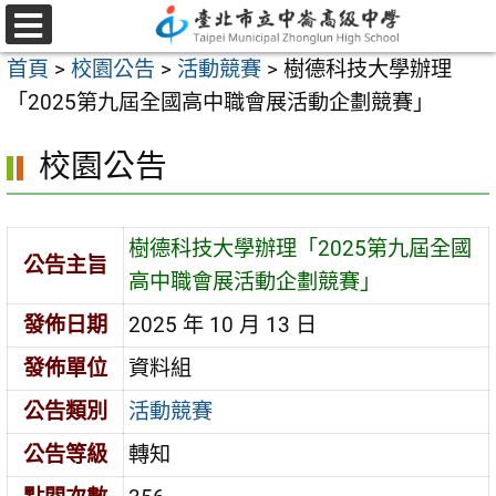
跳
至
選
首頁
>
校園公告
>
活動競賽
>
樹德科技大學辦理
單
主
「2025第九屆全國高中職會展活動企劃競賽」
要
內
校園公告
容
區
樹德科技大學辦理「2025第九屆全國
公告主旨
高中職會展活動企劃競賽」
發佈日期
2025 年 10 月 13 日
發佈單位
資料組
公告類別
活動競賽
公告等級
轉知