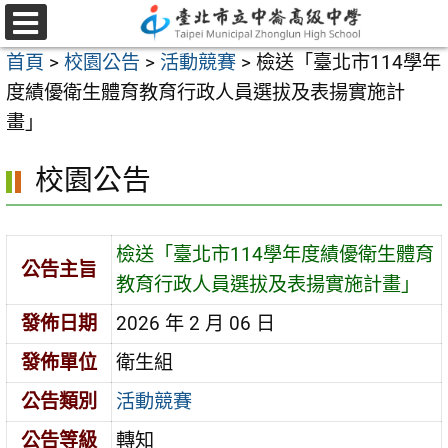
跳
至
選
首頁
>
校園公告
>
活動競賽
>
檢送「臺北市114學年
單
主
度績優衛生體育教育行政人員選拔及表揚實施計
要
畫」
內
容
校園公告
區
檢送「臺北市114學年度績優衛生體育
公告主旨
教育行政人員選拔及表揚實施計畫」
發佈日期
2026 年 2 月 06 日
發佈單位
衛生組
公告類別
活動競賽
公告等級
轉知