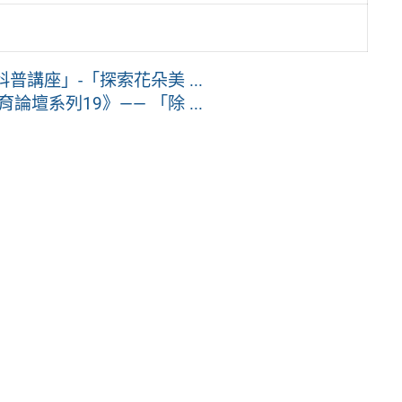
講座」-「探索花朵美 ...
系列19》—— 「除 ...