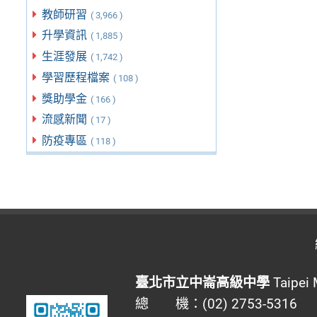
教師研習
( 3,966 )
升學資訊
( 1,885 )
生涯發展
( 1,742 )
學習歷程檔案
( 108 )
獎助學金
( 166 )
流感新聞
( 17 )
防疫專區
( 118 )
臺北市立中崙高級中學
Taipei 
總 機：(02) 2753-5316