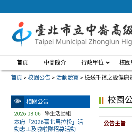
跳
至
主
要
內
容
區
首頁
中崙簡介
行政單位
校園
首頁
>
校園公告
>
活動競賽
>
檢送千禧之愛健康
校園
相關公告
2026-08-06
學生活動組
本府「2026臺北馬拉松」活
公告主旨
動志工及啦啦隊招募活動