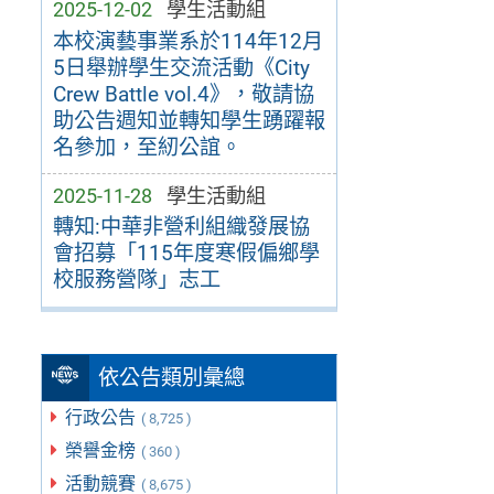
2025-12-02
學生活動組
本校演藝事業系於114年12月
5日舉辦學生交流活動《City
Crew Battle vol.4》，敬請協
助公告週知並轉知學生踴躍報
名參加，至紉公誼。
2025-11-28
學生活動組
轉知:中華非營利組織發展協
會招募「115年度寒假偏鄉學
校服務營隊」志工
依公告類別彙總
行政公告
( 8,725 )
榮譽金榜
( 360 )
活動競賽
( 8,675 )