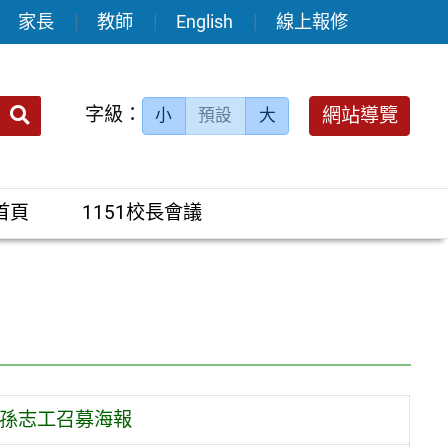
家長
教師
English
線上報修
送出
字級：
網站導覽
小
預設
大
搜
尋：
首頁
1151校長會議
乖孫志工召募海報