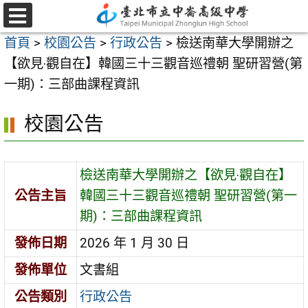
跳
至
選
首頁
>
校園公告
>
行政公告
>
檢送南華大學開辦之
單
主
【欲見‧觀自在】韓國三十三觀音巡禮朝 聖研習營(第
要
一期)：三部曲課程資訊
內
容
校園公告
區
檢送南華大學開辦之【欲見‧觀自在】
公告主旨
韓國三十三觀音巡禮朝 聖研習營(第一
期)：三部曲課程資訊
發佈日期
2026 年 1 月 30 日
發佈單位
文書組
公告類別
行政公告