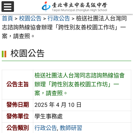
跳
至
選
首頁
>
校園公告
>
行政公告
>
檢送社團法人台灣同
單
主
志諮詢熱線協會辦理「跨性別友善校園工作坊」一
要
案，請查照。
內
容
校園公告
區
檢送社團法人台灣同志諮詢熱線協會
公告主旨
辦理「跨性別友善校園工作坊」一
案，請查照。
發佈日期
2025 年 4 月 10 日
發佈單位
學生事務處
公告類別
行政公告
,
教師研習